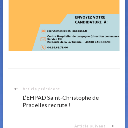
Navigation
Article précédent
L’EHPAD Saint-Christophe de
Pradelles recrute !
d'article
Article suivant