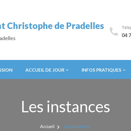
t Christophe de Pradelles
Télé
04 7
adelles
SSION
ACCUEIL DE JOUR
INFOS PRATIQUES
Les instances
Accueil
Les instances