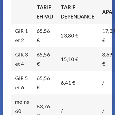
TARIF
TARIF
APA
EHPAD
DEPENDANCE
GIR 1
65,56
17,3
23,80 €
et 2
€
€
GIR 3
65,56
8,69
15,10 €
et 4
€
€
GIR 5
65,56
6,41 €
/
et 6
€
moins
83,76
60
/
/