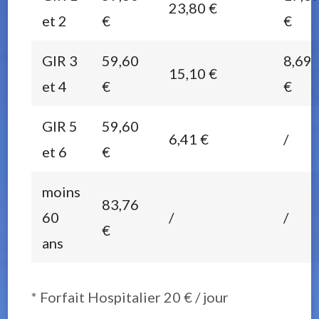
23,80 €
et 2
€
€
GIR 3
59,60
8,69
15,10 €
et 4
€
€
GIR 5
59,60
6,41 €
/
et 6
€
moins
83,76
60
/
/
€
ans
* Forfait Hospitalier 20 € / jour