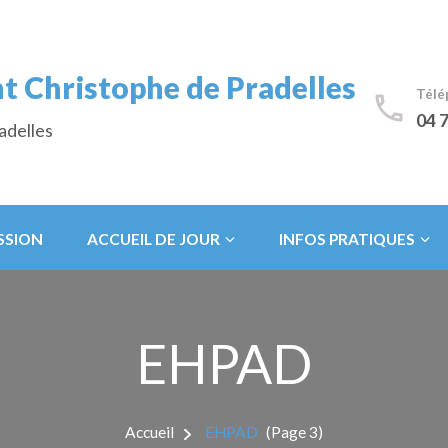
t Christophe de Pradelles
Télé
04 7
adelles
SSION
ACCUEIL DE JOUR
INFOS PRATIQUES
EHPAD
Accueil
EHPAD
(Page 3)