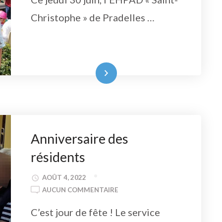
Christophe » de Pradelles …
Lire la suite
Anniversaire des
résidents
AOÛT 4, 2022
ANNIVERSAIRE
AUCUN COMMENTAIRE
DES
C’est jour de fête ! Le service
RÉSIDENTS