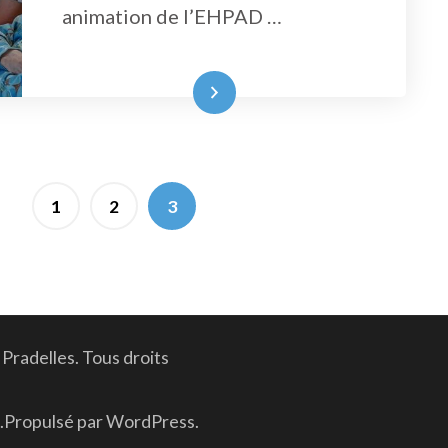
animation de l’EHPAD …
Lire la suite
PAGE
PAGE
PAGE
1
2
3
Pradelles
. Tous droits
.Propulsé par
WordPress
.